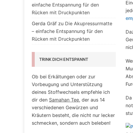
Ein
einfache Entspannung für den
jed
Rücken mit Druckpunkten
em
Gerda Gräf
zu
Die Akupressurmatte
– einfache Entspannung für den
Daz
Rücken mit Druckpunkten
Gew
nic
TRINK DICH ENTSPANNT
We
Mun
Abs
Ob bei Erkältungen oder zur
Fur
Vorbeugung und Unterstützung
deines Stoffwechsels empfehle ich
Da 
dir den
Samahan Tee
, der aus 14
not
verschiedenen Gewürzen und
stu
Kräutern besteht, die nicht nur lecker
schmecken, sondern auch beleben!