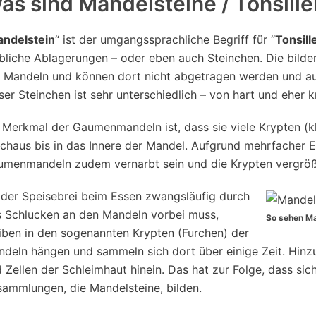
as sind Mandelsteine / Tonsill
ndelstein
“ ist der umgangssprachliche Begriff für “
Tonsill
bliche Ablagerungen – oder eben auch Steinchen. Die bilde
 Mandeln und können dort nicht abgetragen werden und auc
ser Steinchen ist sehr unterschiedlich – von hart und eher k
 Merkmal der Gaumenmandeln ist, dass sie viele Krypten (k
chaus bis in das Innere der Mandel. Aufgrund mehrfacher
umenmandeln zudem vernarbt sein und die Krypten vergröß
der Speisebrei beim Essen zwangsläufig durch
 Schlucken an den Mandeln vorbei muss,
So sehen Ma
iben in den sogenannten Krypten (Furchen) der
deln hängen und sammeln sich dort über einige Zeit. Hinz
 Zellen der Schleimhaut hinein. Das hat zur Folge, dass sich
ammlungen, die Mandelsteine, bilden.