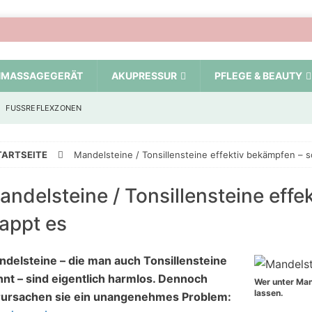
MASSAGEGERÄT
AKUPRESSUR
PFLEGE & BEAUTY
FUSSREFLEXZONEN
TARTSEITE
Mandelsteine / Tonsillensteine effektiv bekämpfen – s
andelsteine / Tonsillensteine effe
lappt es
delsteine – die man auch Tonsillensteine
nt – sind eigentlich harmlos. Dennoch
Wer unter Man
lassen.
rursachen sie ein unangenehmes Problem: