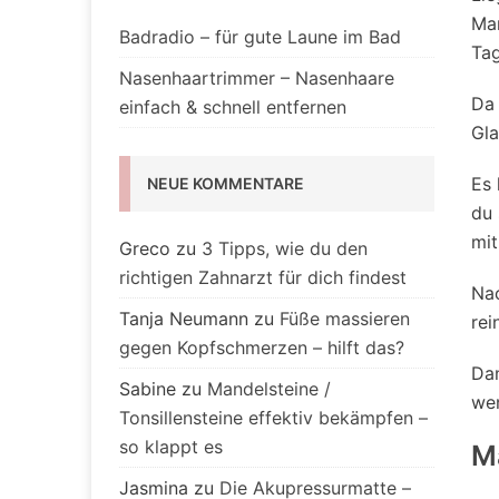
Man
Badradio – für gute Laune im Bad
Tag
Nasenhaartrimmer – Nasenhaare
Da 
einfach & schnell entfernen
Gla
Es 
NEUE KOMMENTARE
du 
mit
Greco
zu
3 Tipps, wie du den
richtigen Zahnarzt für dich findest
Nac
Tanja Neumann
zu
Füße massieren
rei
gegen Kopfschmerzen – hilft das?
Dan
Sabine
zu
Mandelsteine /
wen
Tonsillensteine effektiv bekämpfen –
so klappt es
M
Jasmina
zu
Die Akupressurmatte –