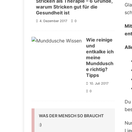
Stricken als Therapie – 6 Gründe,
Gla
warum Stricken gut für die
sch
Gesundheit ist
4. Dezember 2017
0
Mi
en
Wie reinige
und
All
entkalke ich
meine
Munddusch
e richtig?
Tipps
10. Juli 2017
0
Du 
bes
WAS DER MENSCH SO BRAUCHT
Nun
:)
Lie