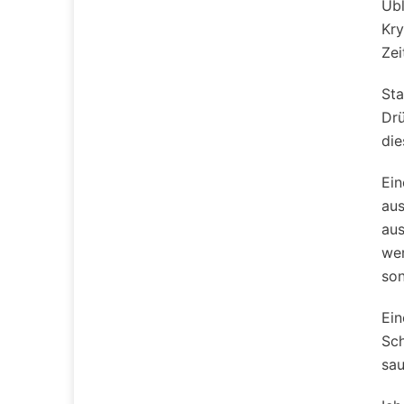
Übl
i
Kry
s
Zei
s
e
Sta
Drü
1
die
1
.
Ein
J
aus
u
au
n
wer
i
son
2
0
Ein
1
Sch
8
sau
0