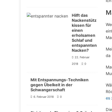
Ich
M
Hilft das
Nackenstütz
Wer
kissen für
einen
ei
erholsamen
Man
Schlaf und
entspannten
Mei
Nacken?
da 
22. Februar
2018
0
Man
Mu
Mit Entspannungs-Techniken
gegen Übelkeit in der
Wäh
Schwangerschaft
Röd
6. Februar 2018
0
es 
Die