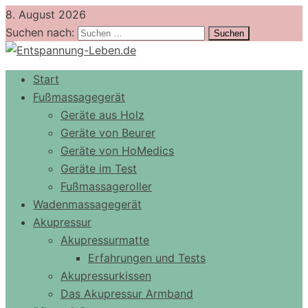
8. August 2026
Suchen nach:
Start
Fußmassagegerät
Geräte aus Holz
Geräte von Beurer
Geräte von HoMedics
Geräte im Test
Fußmassageroller
Wadenmassagegerät
Akupressur
Akupressurmatte
Erfahrungen und Tests
Akupressurkissen
Das Akupressur Armband