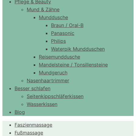
Pflege & Beauty
Mund & Zähne
Munddusche
Braun / Oral-B
Panasonic
Philips
Waterpik Mundduschen
Reisemunddusche
Mandelsteine / Tonsillensteine
Mundgeruch
Nasenhaartrimmer
Besser schlafen
Seitenkippschläferkissen
Wasserkissen
Blog
Faszienmassage
Fußmassage