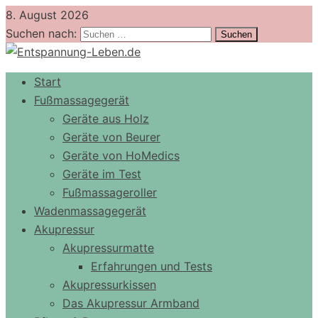
8. August 2026
Suchen nach:
Start
Fußmassagegerät
Geräte aus Holz
Geräte von Beurer
Geräte von HoMedics
Geräte im Test
Fußmassageroller
Wadenmassagegerät
Akupressur
Akupressurmatte
Erfahrungen und Tests
Akupressurkissen
Das Akupressur Armband