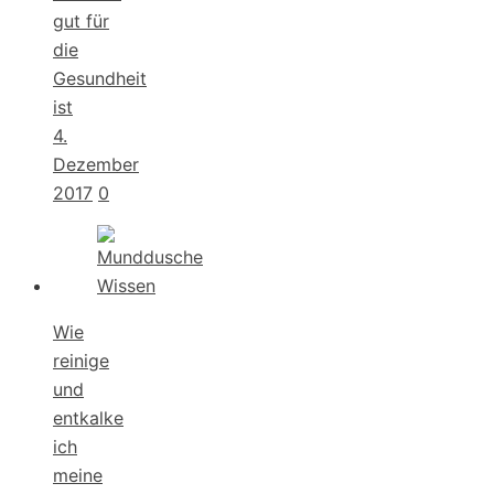
gut für
die
Gesundheit
ist
4.
Dezember
2017
0
Wie
reinige
und
entkalke
ich
meine