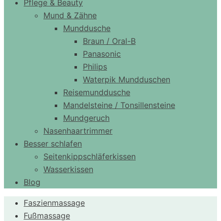
Pflege & Beauty
Mund & Zähne
Munddusche
Braun / Oral-B
Panasonic
Philips
Waterpik Mundduschen
Reisemunddusche
Mandelsteine / Tonsillensteine
Mundgeruch
Nasenhaartrimmer
Besser schlafen
Seitenkippschläferkissen
Wasserkissen
Blog
Faszienmassage
Fußmassage