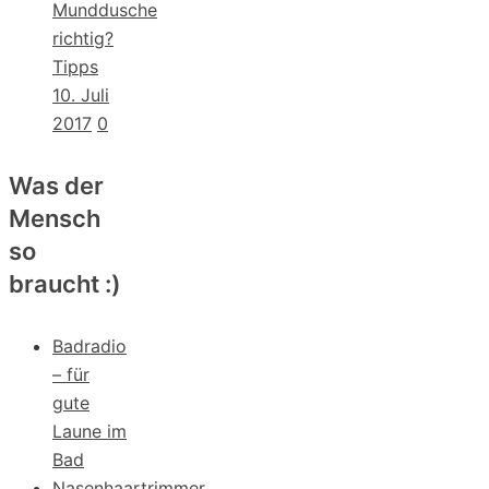
Munddusche
richtig?
Tipps
10. Juli
2017
0
Was der
Mensch
so
braucht :)
Badradio
– für
gute
Laune im
Bad
Nasenhaartrimmer