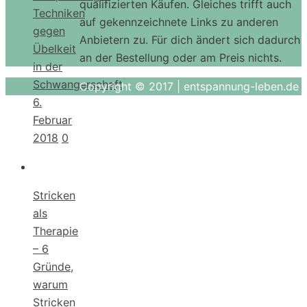
qualifizierten Käufen. Gleiches trifft auch
Techniken
auf gekennzeichnete Links zu anderen
gegen
Anbietern zu. Für dich ändert sich dadurch
Übelkeit
an der Bestellung oder am Preis nichts.
in der
Schwangerschaft
Copyright © 2017 | entspannung-leben.de
6.
Februar
2018
0
Stricken
als
Therapie
– 6
Gründe,
warum
Stricken