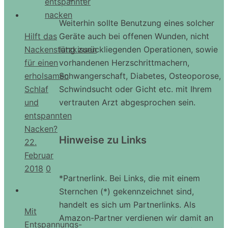
Weiterhin sollte Benutzung eines solcher
Geräte auch bei offenen Wunden, nicht
Hilft das
lang zurückliegenden Operationen, sowie
Nackenstützkissen
vorhandenen Herzschrittmachern,
für einen
Schwangerschaft, Diabetes, Osteoporose,
erholsamen
Schwindsucht oder Gicht etc. mit Ihrem
Schlaf
vertrauten Arzt abgesprochen sein.
und
entspannten
Nacken?
Hinweise zu Links
22.
Februar
2018
0
*Partnerlink. Bei Links, die mit einem
Sternchen (*) gekennzeichnet sind,
handelt es sich um Partnerlinks. Als
Mit
Amazon-Partner verdienen wir damit an
Entspannungs-