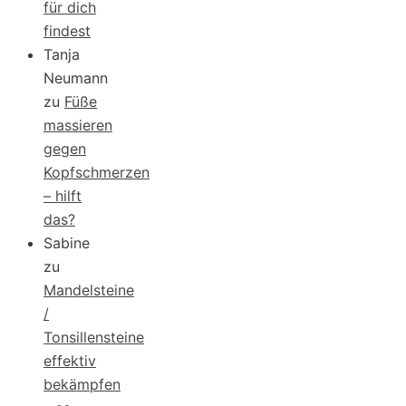
für dich
findest
Tanja
Neumann
zu
Füße
massieren
gegen
Kopfschmerzen
– hilft
das?
Sabine
zu
Mandelsteine
/
Tonsillensteine
effektiv
bekämpfen