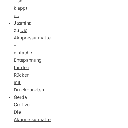
– so
klappt
es
Jasmina
zu
Die
Akupressurmatte
–
einfache
Entspannung
für den
Rücken
mit
Druckpunkten
Gerda
Gräf
zu
Die
Akupressurmatte
–